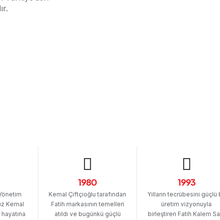
ır.
1980
1993
Yönetim
Kemal Çiftçioğlu tarafından
Yılların tecrübesini güçlü 
ız Kemal
Fatih markasının temelleri
üretim vizyonuyla
t hayatına
atıldı ve bugünkü güçlü
birleştiren Fatih Kalem Sa