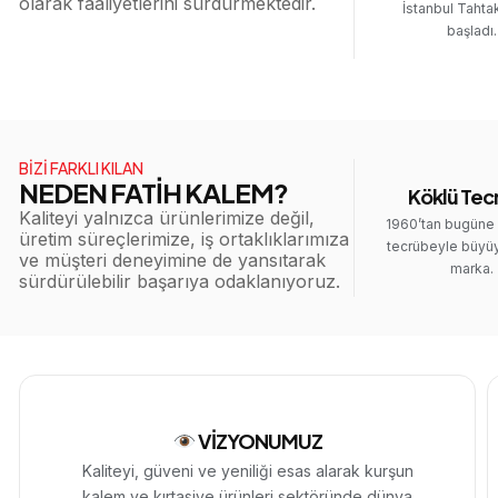
olarak faaliyetlerini sürdürmektedir.
İstanbul Tahta
başladı.
BİZİ FARKLI KILAN
NEDEN FATİH KALEM?
Köklü Tec
Kaliteyi yalnızca ürünlerimize değil,
1960’tan bugüne
üretim süreçlerimize, iş ortaklıklarımıza
tecrübeyle büyü
ve müşteri deneyimine de yansıtarak
marka.
sürdürülebilir başarıya odaklanıyoruz.
VİZYONUMUZ
Kaliteyi, güveni ve yeniliği esas alarak kurşun
kalem ve kırtasiye ürünleri sektöründe dünya