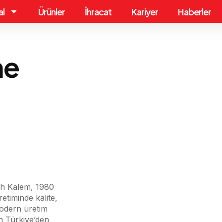
al
Ürünler
İhracat
Kariyer
Haberler
ne
tih Kalem, 1980
etiminde kalite,
Modern üretim
ün Türkiye’den