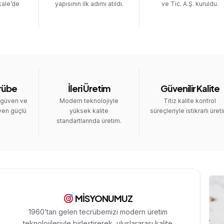
kale’de
yapısının ilk adımı atıldı.
ve Tic. A.Ş. kuruldu.
rübe
İleri Üretim
Güvenilir Kalite
 güven ve
Modern teknolojiyle
Titiz kalite kontrol
yen güçlü
yüksek kalite
süreçleriyle istikrarlı üret
standartlarında üretim.
MİSYONUMUZ
1960’tan gelen tecrübemizi modern üretim
teknolojileriyle birleştirerek, uluslararası kalite