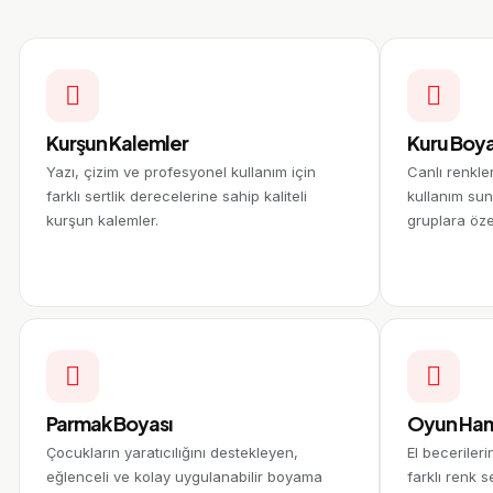
Kurşun Kalemler
Kuru Boya
Yazı, çizim ve profesyonel kullanım için
Canlı renkle
farklı sertlik derecelerine sahip kaliteli
kullanım su
kurşun kalemler.
gruplara öze
Parmak Boyası
Oyun Ha
Çocukların yaratıcılığını destekleyen,
El beceriler
eğlenceli ve kolay uygulanabilir boyama
farklı renk 