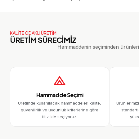
KALİTE ODAKLI ÜRETİM
ÜRETİM SÜRECİMİZ
Hammaddenin seçiminden ürünlerin s
Hammadde Seçimi
Üretimde kullanılacak hammaddeleri kalite,
Ürünlerimiz
güvenilirlik ve uygunluk kriterlerine göre
standartl
titizlikle seçiyoruz.
yüks