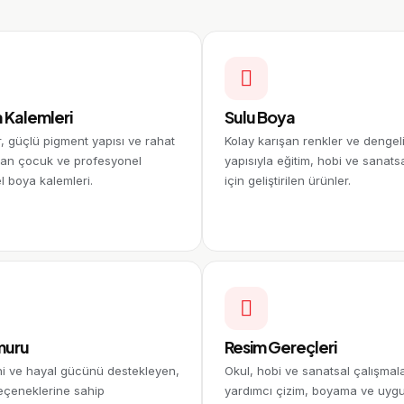
 Kalemleri
Sulu Boya
r, güçlü pigment yapısı ve rahat
Kolay karışan renkler ve dengel
nan çocuk ve profesyonel
yapısıyla eğitim, hobi ve sanats
l boya kalemleri.
için geliştirilen ürünler.
muru
Resim Gereçleri
ini ve hayal gücünü destekleyen,
Okul, hobi ve sanatsal çalışmala
seçeneklerine sahip
yardımcı çizim, boyama ve uyg